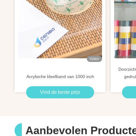
Video
Doorzich
Acrylische kleefband van 1000 inch
gedru
Vind de beste prijs
Aanbevolen Product