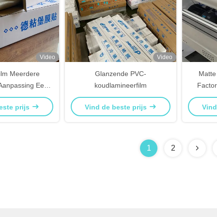
Video
Video
film Meerdere
Glanzende PVC-
Matte
s Aanpassing Een
koudlamineerfilm
Factor
 fabrikant
Sell
este prijs
Vind de beste prijs
Vind
1
2