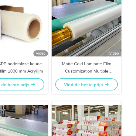
Video
Video
CPP bodemloze koude
Matte Cold Laminate Film
film 1000 mm Acryllijm
Customization Multiple
Specifications Factory Price
 de beste prijs
Vind de beste prijs