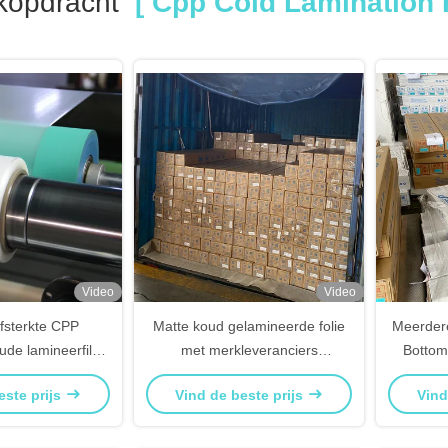
kopdracht
[ Cpp Cold Lamination F
Video
Video
fsterkte CPP
Matte koud gelamineerde folie
Meerdere
ude lamineerfilm
met merkleveranciers
Bottom
micron
Groothandel Made in CHINA
este prijs
Vind de beste prijs
Vind