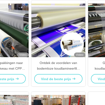
Video
Video
pakkingen naar
Ontdek de voordelen van
G
iveau met CPP
bodemloze koudlamineerfilm
koudla
ude lamineerfilm
voor verpakkingen
specif
este prijs
Vind de beste prijs
Vind