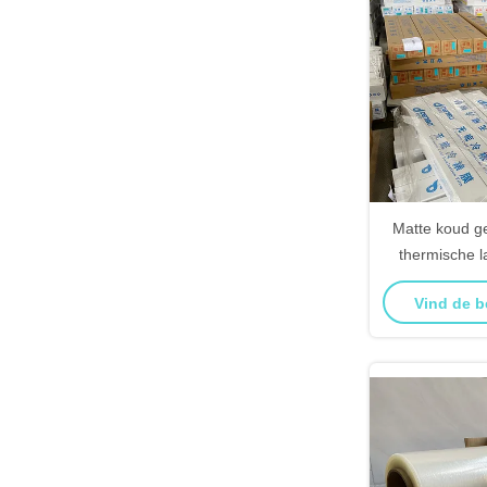
Matte koud g
thermische 
sterke
Vind de b