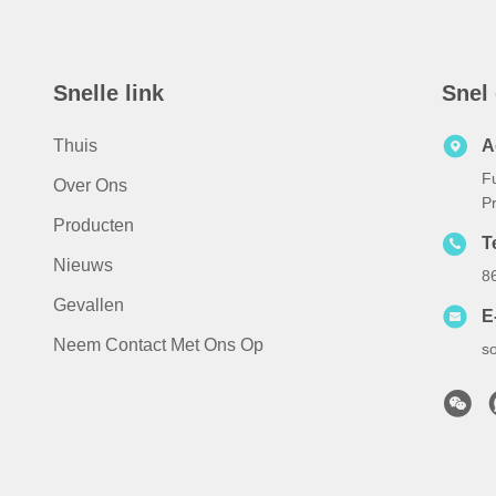
Snelle link
Snel
Thuis
A
F
Over Ons
Pr
Producten
T
Nieuws
8
Gevallen
E
Neem Contact Met Ons Op
s