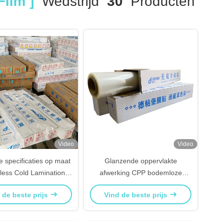
ilm ]
Wedstrijd
30
Producten
Video
Video
 specificaties op maat
Glanzende oppervlakte
less Cold Lamination
afwerking CPP bodemloze
Film
koude lamineerfilm
 de beste prijs
Vind de beste prijs