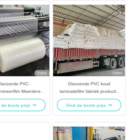
Video
Video
lanzende PVC-
Glanzende PVC koud
mineerfilm Meerdere
laminatiefilm fabriek productie
icaties Snel en glad
transparant
 de beste prijs
Vind de beste prijs