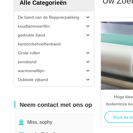
Uw Zoe
Alle Categorieën
De band van de Boppverpakking
koudlamineerfilm
gedrukte band
kantoorbehoeftenband
Grote rollen
ponsband
warmsmeltlijm
Dubbele zijband
Hoge klee
Neem contact met ons op
bodemloze ko
25 
Vind de b
Miss. sophy