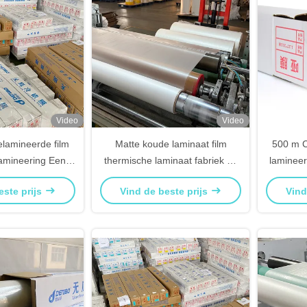
Video
Video
elamineerde film
Matte koude laminaat film
500 m 
lamineering Een
thermische laminaat fabriek op
lamineer
 fabrikant
maat
este prijs
Vind de beste prijs
Vind