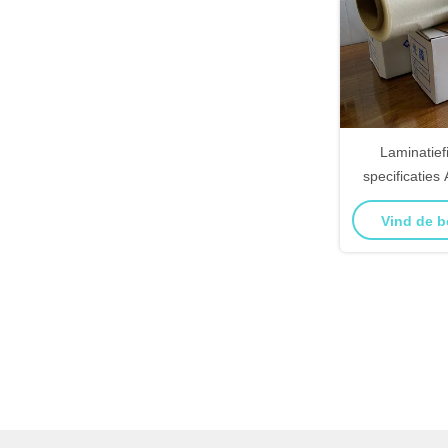
Laminatie
specificatie
sterke
Vind de b