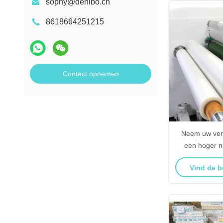
sophy@denibo.cn
8618664251215
Contact opnemen
Neem uw ver
een hoger n
bodemloze ko
Vind de b