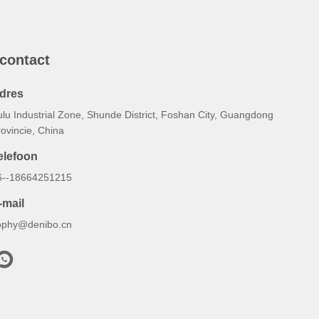
 contact
dres
ulu Industrial Zone, Shunde District, Foshan City, Guangdong
ovincie, China
elefoon
6--18664251215
-mail
ophy@denibo.cn