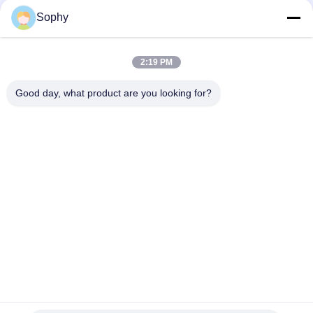
Sophy
2:19 PM
Good day, what product are you looking for?
Taggen:
Op Maat Gedrukte Verpakkingsband
Doorzichtigheid Op Maat Gemaakte Verpakkingsband
Doorzichtigheid Op Maat Gemaakte Gedrukte Band
Snel contact