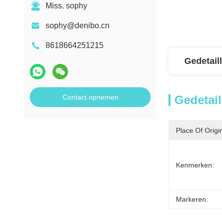
Miss. sophy
sophy@denibo.cn
8618664251215
Gedetail
Contact opnemen
Gedetail
Place Of Origi
Kenmerken:
Markeren: