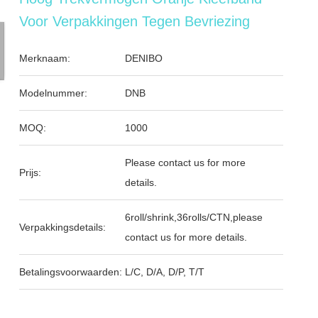
Voor Verpakkingen Tegen Bevriezing
Merknaam:
DENIBO
Modelnummer:
DNB
MOQ:
1000
Please contact us for more
Prijs:
details.
6roll/shrink,36rolls/CTN,please
Verpakkingsdetails:
contact us for more details.
Betalingsvoorwaarden:
L/C, D/A, D/P, T/T