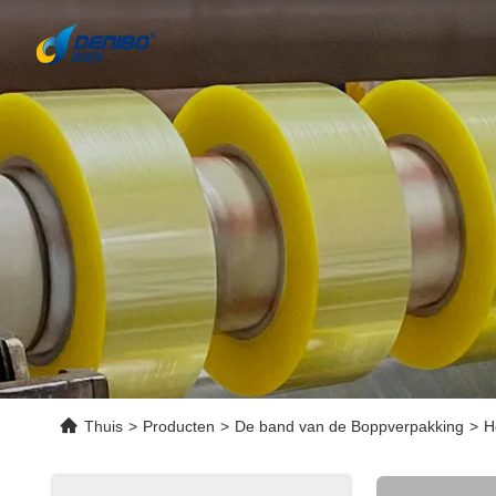
Thuis
>
Producten
>
De band van de Boppverpakking
>
H