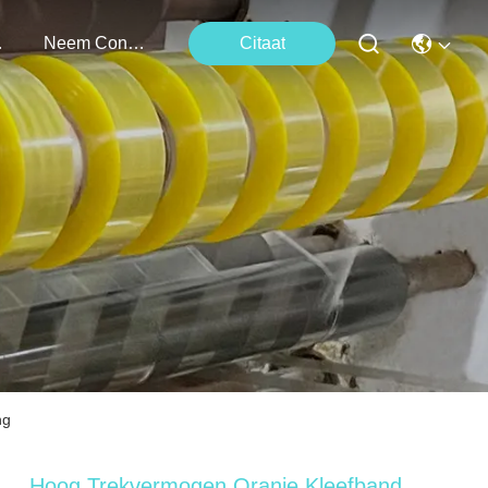
ten
Neem Contact Met Ons Op
Citaat
ng
Hoog Trekvermogen Oranje Kleefband