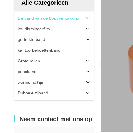
Alle Categorieën
De band van de Boppverpakking
koudlamineerfilm
gedrukte band
kantoorbehoeftenband
Grote rollen
ponsband
warmsmeltlijm
Dubbele zijband
Neem contact met ons op