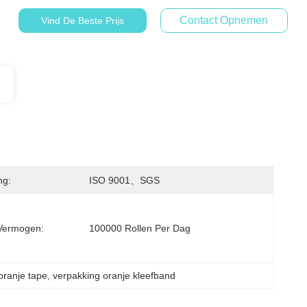
Contact Opnemen
Vind De Beste Prijs
ng:
ISO 9001、SGS
Vermogen:
100000 Rollen Per Dag
oranje tape
, 
verpakking oranje kleefband