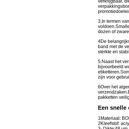
verkrijgbaar, d
verpakkingsbor
promotiedoelei
3.In termen va
voldoen.
Smalle
dozen of zware
4De belangrijks
band met de ve
sterkte en stab
5.Naast het ve
bijvoorbeeld w
etiketteren.
Somm
zijn voor gebru
6Over het alge
verzendzaken.
pakketten veil
Een snelle 
1Materiaal: BO
2Kleefstof: acry
3- Dikte:
48 μm