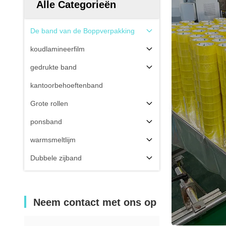
Alle Categorieën
De band van de Boppverpakking
koudlamineerfilm
gedrukte band
kantoorbehoeftenband
Grote rollen
ponsband
warmsmeltlijm
Dubbele zijband
Neem contact met ons op