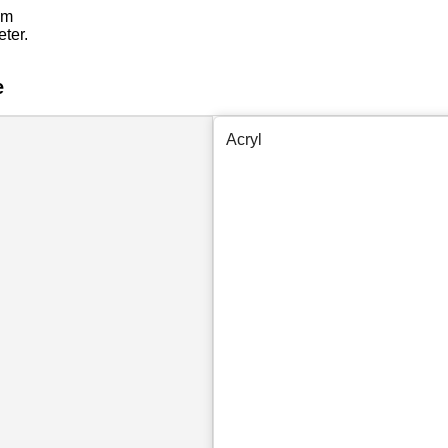
mm
ter.
e
Acryl