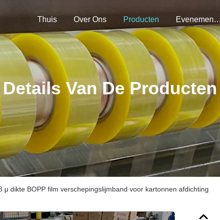
Thuis
Over Ons
Producten
Evenemen
Details Van De Producten
8 μ dikte BOPP film verschepingslijmband voor kartonnen afdichting