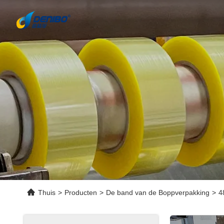
Thuis
>
Producten
>
De band van de Boppverpakking
>
4