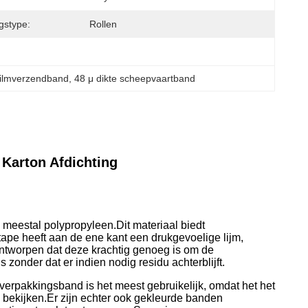
gstype:
Rollen
ilmverzendband
, 
48 μ dikte scheepvaartband
 Karton Afdichting
, meestal polypropyleen.
Dit materiaal biedt
tape heeft aan de ene kant een drukgevoelige lijm,
ontworpen dat deze krachtig genoeg is om de
 zonder dat er indien nodig residu achterblijft.
verpakkingsband is het meest gebruikelijk, omdat het het
 bekijken.
Er zijn echter ook gekleurde banden