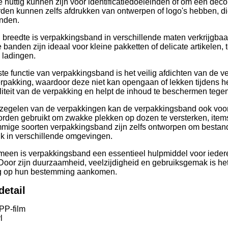
ie nuttig kunnen zijn voor identificatiedoeleinden of om een deco
den kunnen zelfs afdrukken van ontwerpen of logo's hebben, di
nden.
n breedte is verpakkingsband in verschillende maten verkrijgba
 banden zijn ideaal voor kleine pakketten of delicate artikelen, 
 ladingen.
te functie van verpakkingsband is het veilig afdichten van de v
rpakking, waardoor deze niet kan opengaan of lekken tijdens h
iliteit van de verpakking en helpt de inhoud te beschermen teg
rzegelen van de verpakkingen kan de verpakkingsband ook voo
orden gebruikt om zwakke plekken op dozen te versterken, item
ige soorten verpakkingsband zijn zelfs ontworpen om bestand te
ik in verschillende omgevingen.
meen is verpakkingsband een essentieel hulpmiddel voor iederee
Door zijn duurzaamheid, veelzijdigheid en gebruiksgemak is he
ig op hun bestemming aankomen.
detail
PP-film
l