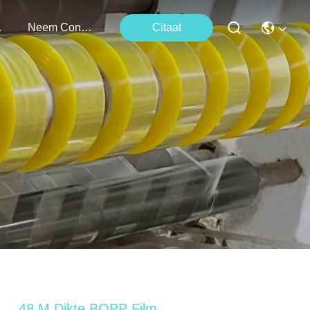
ten
Neem Contact Met Ons Op
Citaat
48 Μ Dikte BOPP Film