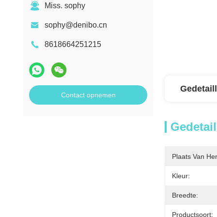
Miss. sophy
sophy@denibo.cn
8618664251215
Gedetail
Contact opnemen
Gedetail
Plaats Van He
Kleur:
Breedte:
Productsoort: