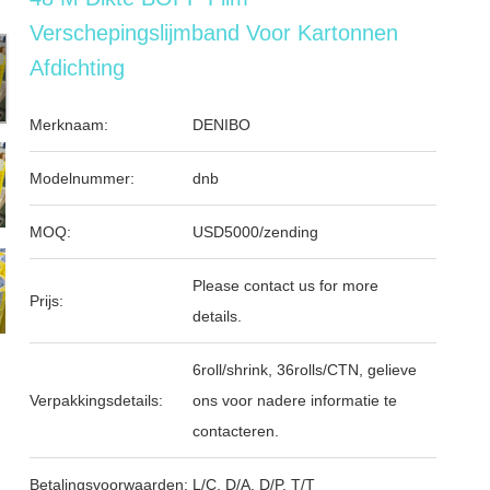
Verschepingslijmband Voor Kartonnen
Afdichting
Merknaam:
DENIBO
Modelnummer:
dnb
MOQ:
USD5000/zending
Please contact us for more
Prijs:
details.
6roll/shrink, 36rolls/CTN, gelieve
Verpakkingsdetails:
ons voor nadere informatie te
contacteren.
Betalingsvoorwaarden:
L/C, D/A, D/P, T/T