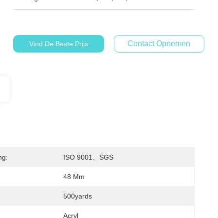
Contact Opnemen
Vind De Beste Prijs
ng:
ISO 9001、SGS
48 Μm
500yards
Acryl