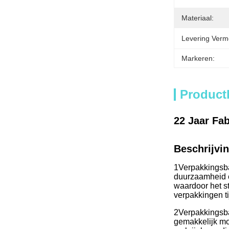
Materiaal:
Levering Verm
Markeren:
Product
22 Jaar Fa
Beschrijvi
1Verpakkingsba
duurzaamheid en 
waardoor het s
verpakkingen ti
2Verpakkingsba
gemakkelijk mo