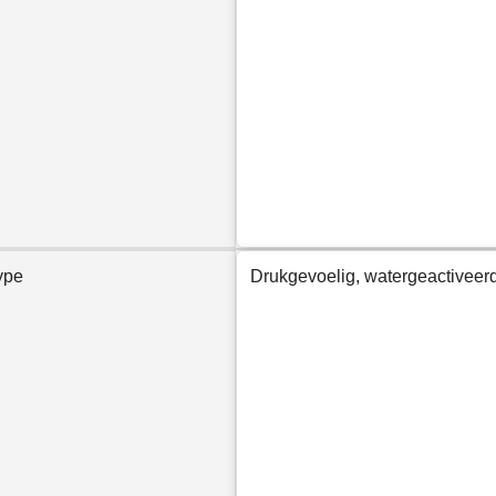
ype
Drukgevoelig, watergeactiveer